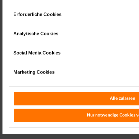
Impressum
Datenschutzinformation
|
Einwilligungsauswahl
Erforderliche Cookies
Analytische Cookies
Fakten und unnützes Wissen
Social Media Cookies
über Strom und Energie
Was verbraucht mehr Strom: einer der
Marketing Cookies
größten Flughäfen der Welt oder ein
Rechenzentrum? Wieso sind Käfer
Alle zulassen
effizienter als moderne LED Lampen? Wie
lange dauerte es von der Entdeckung des
Nur notwendige Cookies 
Stroms bis zur ersten Glühbirne?
Weiterlesen