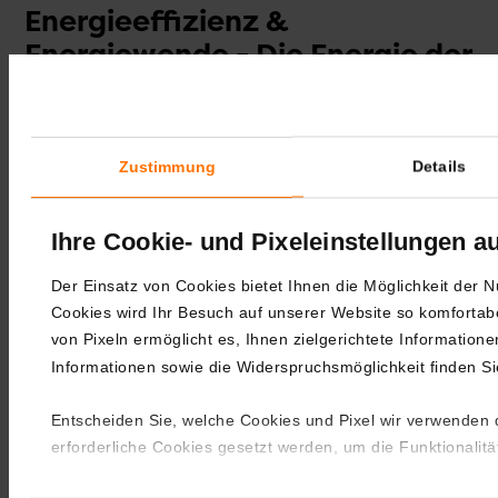
Energieeffizienz &
Energiewende - Die Energie der
Zukunft
Energieeffizienz, Energiewende,
Zustimmung
Details
Nachhaltigkeit, Geothermie, Smart-Grid,
Smart-Meter – all diese Begriffe begegnen
Ihre Cookie- und Pixeleinstellungen a
uns jeden Tag. Aber was genau bedeuten sie
eigentlich?
Weiterlesen
Der Einsatz von Cookies bietet Ihnen die Möglichkeit der N
Cookies wird Ihr Besuch auf unserer Website so komfortab
von Pixeln ermöglicht es, Ihnen zielgerichtete Information
Informationen sowie die Widerspruchsmöglichkeit finden Si
Entscheiden Sie, welche Cookies und Pixel wir verwenden d
erforderliche Cookies gesetzt werden, um die Funktionalitä