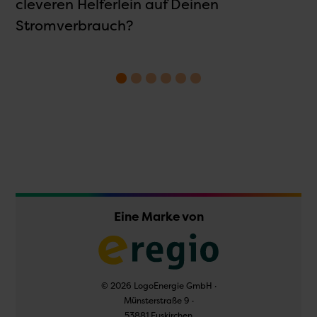
E
e
cleveren Helferlein auf Deinen
k
Stromverbrauch?
Eine Marke von
© 2026 LogoEnergie GmbH ·
Münsterstraße 9 ·
53881 Euskirchen