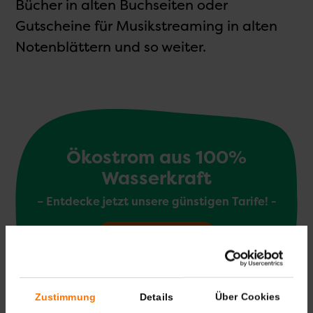
Bücher in alten Buchseiten oder
Gutscheine für Musikstreaming in alten
Notenblättern und so weiter.
Ökostrom aus 100%
Wasserkraft
– Entdecke jetzt unsere günstigen Tarife! -
Erfahre mehr
Zustimmung
Details
Über Cookies