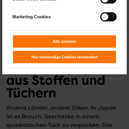
Geschenke eignet sich die Pappe aus
erhalten.
Toiletten­papier­rollen oder Küchen­rollen.
Marketing Cookies
Impressum
Datenschutzinformation
|
Wer nähen kann, kann auch alte Stoffe
als Verpackung zusammen basteln.
Recycle & Upcycle!
Alle zulassen
Nur notwendige Cookies verwenden
Geschenk­papier
aus Stoffen und
Tüchern
Andere Länder, andere Sitten. In Japan
ist es Brauch, Geschenke in einem
quadratischen Tuch zu verpacken. Das