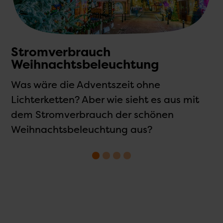
Stromverbrauch
Weihnachtsbeleuchtung
Was wäre die Adventszeit ohne
N
–
Lichterketten? Aber wie sieht es aus mit
m
t.
dem Stromverbrauch der schönen
Z
Weihnachtsbeleuchtung aus?
e