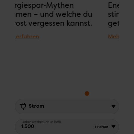
Energiespar‑Mythen
E
du
stimmen – und welche du
s
t.
getrost vergessen kannst.
g
Mehr erfahren
Me
Strom
Pflichtfeld
Jahresverbrauch in kWh
1.500