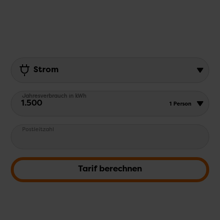
Strom
Pflichtfeld
Jahresverbrauch in kWh
1.500
Pflichtfeld
Postleitzahl
Tarif berechnen