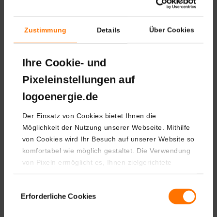
Zustimmung
Details
Über Cookies
Ihre Cookie- und
Pixeleinstellungen auf
logoenergie.de
Der Einsatz von Cookies bietet Ihnen die
Möglichkeit der Nutzung unserer Webseite. Mithilfe
von Cookies wird Ihr Besuch auf unserer Website so
Wärme­pumpen­
komfortabel wie möglich gestaltet. Die Verwendung
von Pixeln ermöglicht es, Ihnen zielgerichtete
strom von
Informationen und Inhalte anzuzeigen. Weitere
Informationen sowie die Widerspruchsmöglichkeit
Einwilligungsauswahl
LogoEnergie
Erforderliche Cookies
Datenschutzinformation
finden Sie in unserer
.