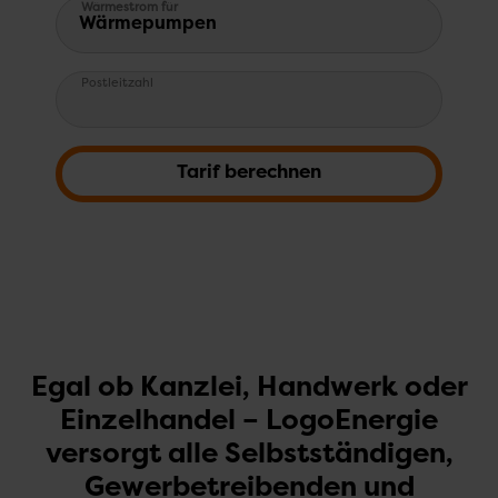
Wärmestrom für
Wärmepumpen
Pflichtfeld
Postleitzahl
Tarif berechnen
Egal ob Kanzlei, Handwerk oder
Einzelhandel – LogoEnergie
versorgt alle Selbstständigen,
Gewerbetreibenden und